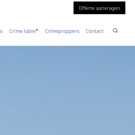
Offerte aanvragen
us
Crime table®
Crimeproppers
Contact