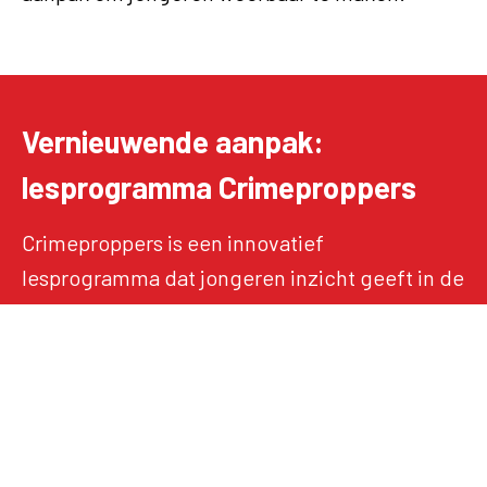
Vernieuwende aanpak:
lesprogramma Crimeproppers
Crimeproppers is een innovatief
lesprogramma dat jongeren inzicht geeft in de
werkwijze van criminelen én hen de
vaardigheden bijbrengt om verleidingen te
weerstaan. Speciaal ontwikkeld voor
middelbare scholieren van ongeveer 12–14 jaar,
sluit de inhoud naadloos aan bij hun
belevingswereld. Kern van het programma is