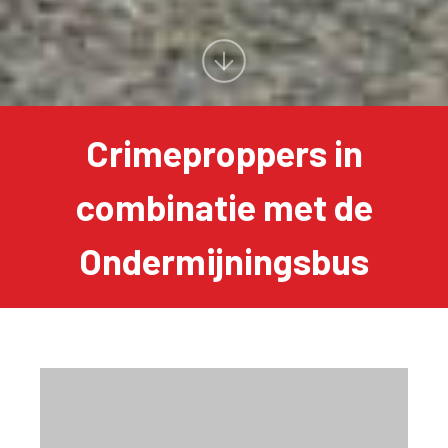
Crimeproppers in
combinatie met de
Ondermijningsbus